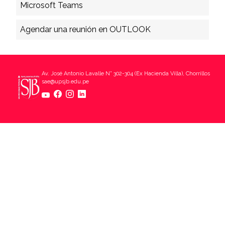
Microsoft Teams
Agendar una reunión en OUTLOOK
Av. José Antonio Lavalle N° 302-304 (Ex Hacienda Villa), Chorrillos
sae@upsjb.edu.pe