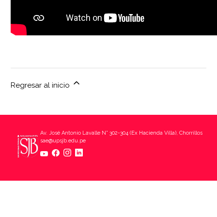
Regresar al inicio
Av. José Antonio Lavalle N° 302-304 (Ex Hacienda Villa), Chorrillos
sae@upsjb.edu.pe